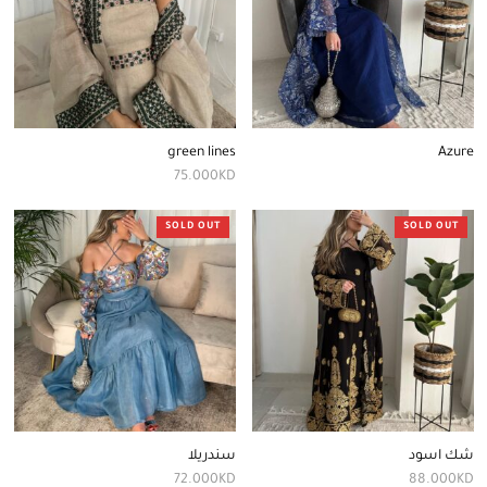
green lines
Azure
75.000
KD
SOLD OUT
SOLD OUT
شك اسود
سندريلا
72.000
KD
88.000
KD