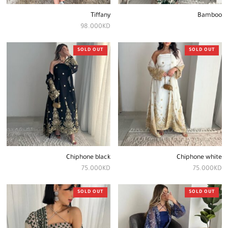
Tiffany
Bamboo
98.000
KD
SOLD OUT
SOLD OUT
Chiphone black
Chiphone white
75.000
KD
75.000
KD
SOLD OUT
SOLD OUT