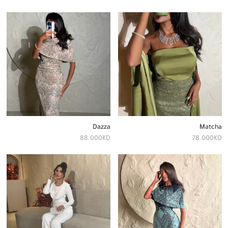
Dazza
Matcha
88.000
KD
78.000
KD