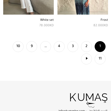
White set
Frost
78.000
KD
82.000
KD
10
9
…
4
3
2
1
11