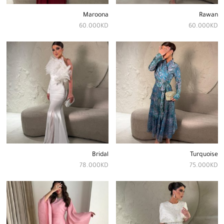
Maroona
Rawan
60.000
KD
60.000
KD
Bridal
Turquoise
78.000
KD
75.000
KD