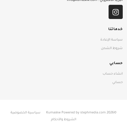
البريد الالكتروني :
info@kumaskw.com
خدماتنا
سياسة الإعادة
شروط الشحن
حسابي
انشاء حساب
حسابي
©2026 Kumaskw Powered by stephmedia.com
سياسية الخصوصية
الشروط والآحكام