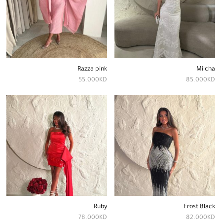
Razza pink
Milcha
55.000
KD
85.000
KD
Ruby
Frost Black
78.000
KD
82.000
KD