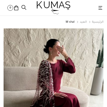
0
الرئيسية
العيد
M shal