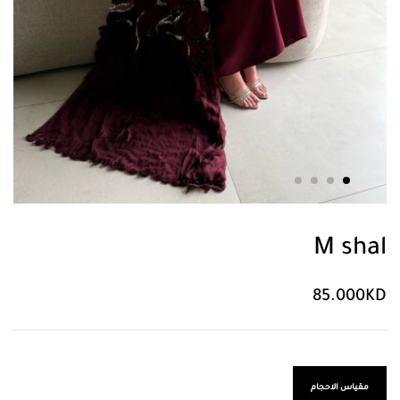
M shal
85.000
KD
مقياس الاحجام