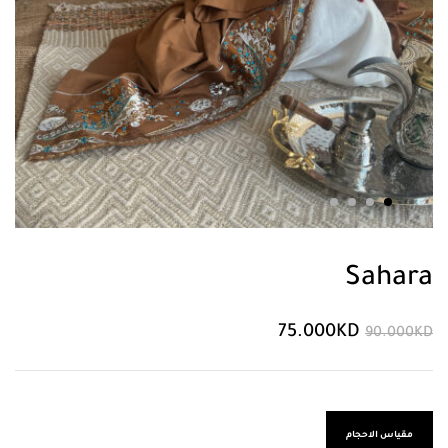
Sahara
75.000
KD
90.000
KD
مقياس الاحجام