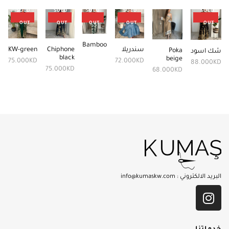
SOLD
SOLD
SOLD
SOLD
SOLD
OUT
OUT
OUT
OUT
OUT
Bamboo
سندريلا
Chiphone
KW-green
Poka
شك اسود
black
beige
75.000
KD
72.000
KD
88.000
KD
75.000
KD
68.000
KD
البريد الالكتروني :
info@kumaskw.com