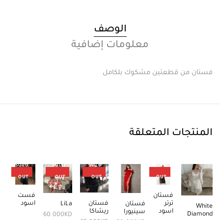
الوصف
معلومات إضافية
فستان من قطعتين مشكوك بلكامل
المنتجات المتعلقة
SOLD
SOLD
SOLD
SOLD
12%
OUT
OUT
OUT
OUT
فستان
فست
ترتر
اسود
فستان
فستان
LiLa
White
اسود
ريشاكا
سينيورا
Diamond
60.000
KD