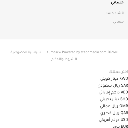
حسابي
انشاء حساب
حسابي
©2026 Kumaskw Powered by stephmedia.com
سياسية الخصوصية
الشروط والآحكام
اختر عملتك
KWD
دينار كويتي
SAR
ريال سعودي
AED
درهم إماراتي
BHD
دينار بحريني
OMR
ريال عماني
QAR
ريال قطري
USD
دولار أمريكي
EUR
يورو