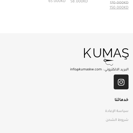
65.000
KD
58.000
KD
170.000
KD
150.000
KD
البريد الالكتروني :
info@kumaskw.com
خدماتنا
سياسة الإعادة
شروط الشحن