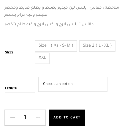
ملاحظة : مقاس ١ يلبس لين ميديم بضبط و يطلع ضابط ومخصر
عليهم وفيه حزام يتخصر
مقاس ٢ يلبس لارج و اكس لارج و فيه حزام يتخصر
Size 1 ( Xs - S- M )
Size 2 ( L - XL )
SIZES
XXL
LENGTH
ADD TO CART