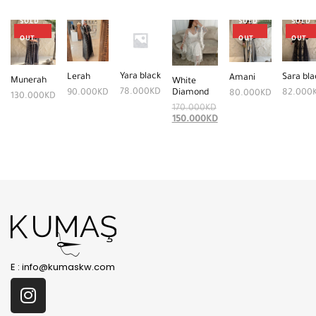
SOLD
SOLD
SOLD
12%
OUT
OUT
OUT
Yara black
Lerah
Sara bla
Amani
Munerah
White
78.000
KD
90.000
KD
Diamond
82.000
80.000
KD
130.000
KD
170.000
KD
150.000
KD
E :
info@kumaskw.com