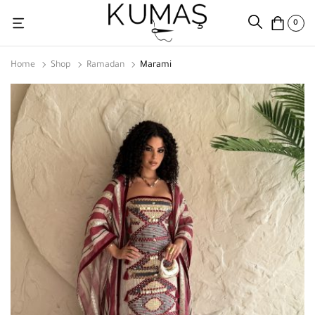
0
Home
Shop
Ramadan
Marami